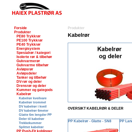
Forside
Produkter
Produkter
Kabelrør
PE80 Trykkrør
PE100 Trykkrør
PE40 Trykkrør
Energisystem
Spesialrør / kategori
Isolerte rør & tilbehør
Gulvvarmerør
Gulvvarme tilbehør
Avløpsrør
Avløpsdeler
Tanker og tilbehør
DV-rør og deler
Drensrør og deler
Kummer og gategods
Kabelrør
Kabelrør kveilvare
Kabelrør trommel
DV kabelrør i kveil
OVERSIKT KABELRØR & DELER
DV kabelrør 6meter
Glatte 6m lengder PP
Deler til kabelrør
PP Kabelrør - Glatte - SN8
PP Lan
Trekkekummer
Splittet kabelrør
PP Push-Fit koblinger