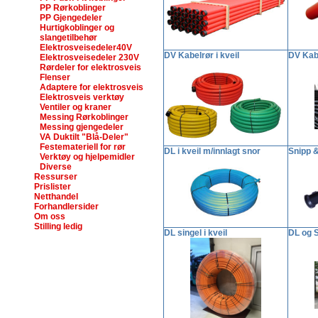
PP Rørkoblinger
PP Gjengedeler
Hurtigkoblinger og
slangetilbehør
Elektrosveisedeler40V
DV Kabelrør i kveil
DV Kabe
Elektrosveisedeler 230V
Rørdeler for elektrosveis
Flenser
Adaptere for elektrosveis
Elektrosveis verktøy
Ventiler og kraner
Messing Rørkoblinger
Messing gjengedeler
VA Duktilt "Blå-Deler"
Festemateriell for rør
DL i kveil m/innlagt snor
Snipp &
Verktøy og hjelpemidler
Diverse
Ressurser
Prislister
Netthandel
Forhandlersider
Om oss
Stilling ledig
DL singel i kveil
DL og 